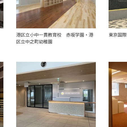
港区立小中一貫教育校 赤坂学園・港
東京国際
区立中之町幼稚園